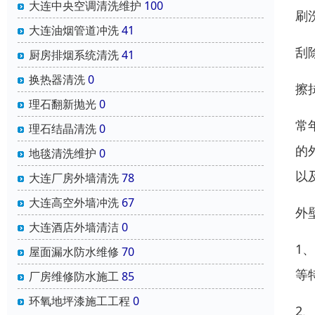
大连中央空调清洗维护
100
刷
大连油烟管道冲洗
41
刮
厨房排烟系统清洗
41
换热器清洗
0
擦
理石翻新抛光
0
常
理石结晶清洗
0
的
地毯清洗维护
0
以
大连厂房外墙清洗
78
大连高空外墙冲洗
67
外
大连酒店外墙清洁
0
1
屋面漏水防水维修
70
等
厂房维修防水施工
85
环氧地坪漆施工工程
0
2