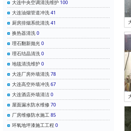
大连中央空调清洗维护
100
大连油烟管道冲洗
41
厨房排烟系统清洗
41
换热器清洗
0
理石翻新抛光
0
理石结晶清洗
0
地毯清洗维护
0
大连厂房外墙清洗
78
大连高空外墙冲洗
67
大连酒店外墙清洁
0
屋面漏水防水维修
70
厂房维修防水施工
85
环氧地坪漆施工工程
0