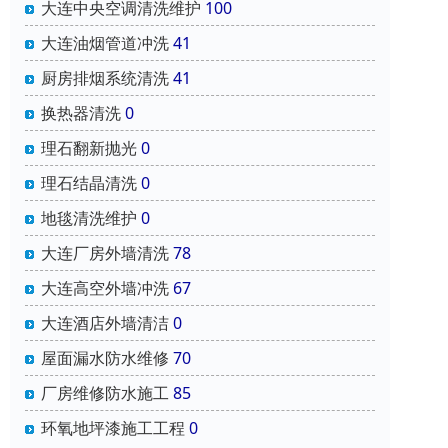
大连中央空调清洗维护
100
大连油烟管道冲洗
41
厨房排烟系统清洗
41
换热器清洗
0
理石翻新抛光
0
理石结晶清洗
0
地毯清洗维护
0
大连厂房外墙清洗
78
大连高空外墙冲洗
67
大连酒店外墙清洁
0
屋面漏水防水维修
70
厂房维修防水施工
85
环氧地坪漆施工工程
0