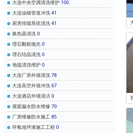
大连中央空调清洗维护
100
大连油烟管道冲洗
41
厨房排烟系统清洗
41
换热器清洗
0
理石翻新抛光
0
理石结晶清洗
0
地毯清洗维护
0
大连厂房外墙清洗
78
大连高空外墙冲洗
67
大连酒店外墙清洁
0
屋面漏水防水维修
70
厂房维修防水施工
85
环氧地坪漆施工工程
0