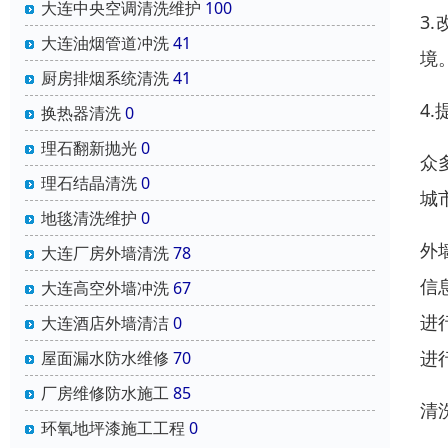
大连中央空调清洗维护
100
3
大连油烟管道冲洗
41
境
厨房排烟系统清洗
41
4
换热器清洗
0
理石翻新抛光
0
众
理石结晶清洗
0
城
地毯清洗维护
0
外
大连厂房外墙清洗
78
信
大连高空外墙冲洗
67
进
大连酒店外墙清洁
0
进
屋面漏水防水维修
70
厂房维修防水施工
85
清
环氧地坪漆施工工程
0