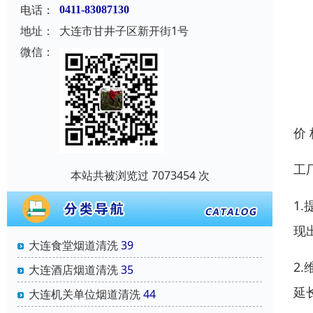
电话：
0411-83087130
地址：
大连市甘井子区新开街1号
微信：
价
工
本站共被浏览过 7073454 次
1
现
大连食堂烟道清洗
39
2
大连酒店烟道清洗
35
延
大连机关单位烟道清洗
44