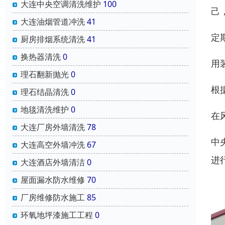
大连中央空调清洗维护
100
己
大连油烟管道冲洗
41
定
厨房排烟系统清洗
41
换热器清洗
0
用
理石翻新抛光
0
根
理石结晶清洗
0
地毯清洗维护
0
在
大连厂房外墙清洗
78
中
大连高空外墙冲洗
67
进
大连酒店外墙清洁
0
屋面漏水防水维修
70
厂房维修防水施工
85
环氧地坪漆施工工程
0