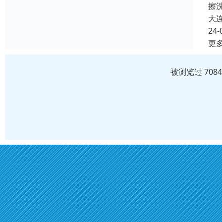
擦
大
24-
更
被浏览过 708