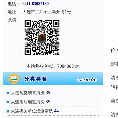
电话：
0411-83087130
地址：
大连市甘井子区新开街1号
微信：
价
定
本站共被浏览过 7084888 次
清
轻
大连食堂烟道清洗
39
清
大连酒店烟道清洗
35
大连机关单位烟道清洗
44
清