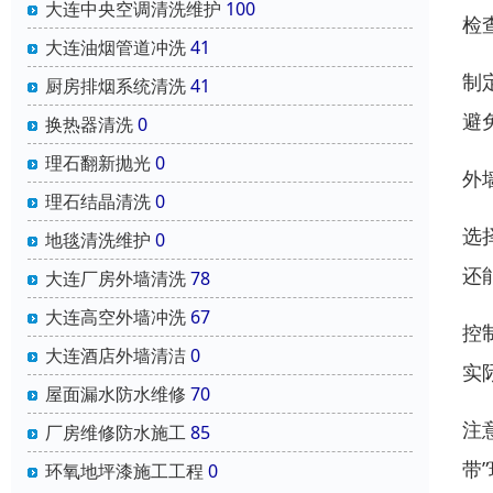
大连中央空调清洗维护
100
检
大连油烟管道冲洗
41
制
厨房排烟系统清洗
41
避
换热器清洗
0
理石翻新抛光
0
外
理石结晶清洗
0
选
地毯清洗维护
0
还
大连厂房外墙清洗
78
大连高空外墙冲洗
67
控
大连酒店外墙清洁
0
实
屋面漏水防水维修
70
注
厂房维修防水施工
85
带
环氧地坪漆施工工程
0