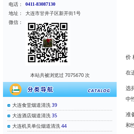
电话：
0411-83087130
地址：
大连市甘井子区新开街1号
微信：
价
在
本站共被浏览过 7075670 次
选
中
大连食堂烟道清洗
39
准
大连酒店烟道清洗
35
和
大连机关单位烟道清洗
44