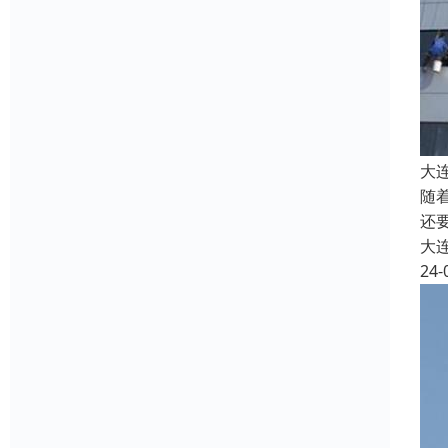
大
随
还
大
24-