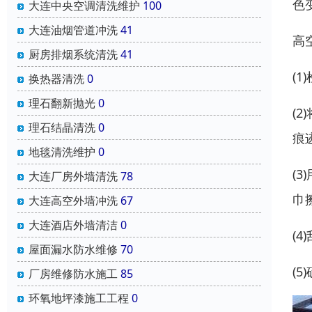
色
大连中央空调清洗维护
100
大连油烟管道冲洗
41
高
厨房排烟系统清洗
41
(
换热器清洗
0
理石翻新抛光
0
(
理石结晶清洗
0
痕
地毯清洗维护
0
(
大连厂房外墙清洗
78
巾
大连高空外墙冲洗
67
大连酒店外墙清洁
0
(
屋面漏水防水维修
70
(
厂房维修防水施工
85
环氧地坪漆施工工程
0