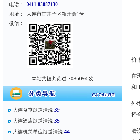
电话：
0411-83087130
地址：
大连市甘井子区新开街1号
微信：
价
在
本站共被浏览过 7086094 次
和
外
大连食堂烟道清洗
39
择
大连酒店烟道清洗
35
清
大连机关单位烟道清洗
44