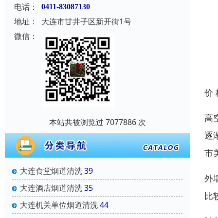
电话：
0411-83087130
地址：
大连市甘井子区新开街1号
微信：
价
高
本站共被浏览过 7077886 次
逐
市
大连食堂烟道清洗
39
外
大连酒店烟道清洗
35
比
大连机关单位烟道清洗
44