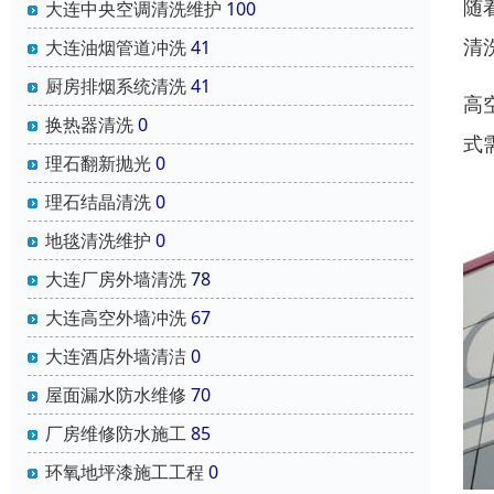
随
大连中央空调清洗维护
100
清
大连油烟管道冲洗
41
厨房排烟系统清洗
41
高
换热器清洗
0
式
理石翻新抛光
0
理石结晶清洗
0
地毯清洗维护
0
大连厂房外墙清洗
78
大连高空外墙冲洗
67
大连酒店外墙清洁
0
屋面漏水防水维修
70
厂房维修防水施工
85
环氧地坪漆施工工程
0