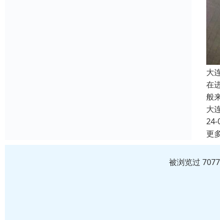
大
在
般
大
24-
更
被浏览过 707