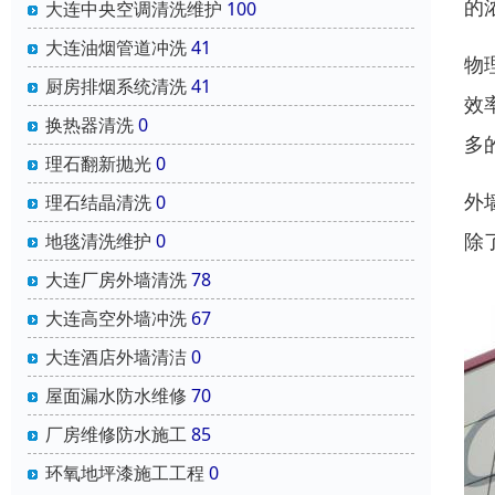
的
大连中央空调清洗维护
100
大连油烟管道冲洗
41
物
厨房排烟系统清洗
41
效
换热器清洗
0
多
理石翻新抛光
0
外
理石结晶清洗
0
除
地毯清洗维护
0
大连厂房外墙清洗
78
大连高空外墙冲洗
67
大连酒店外墙清洁
0
屋面漏水防水维修
70
厂房维修防水施工
85
环氧地坪漆施工工程
0