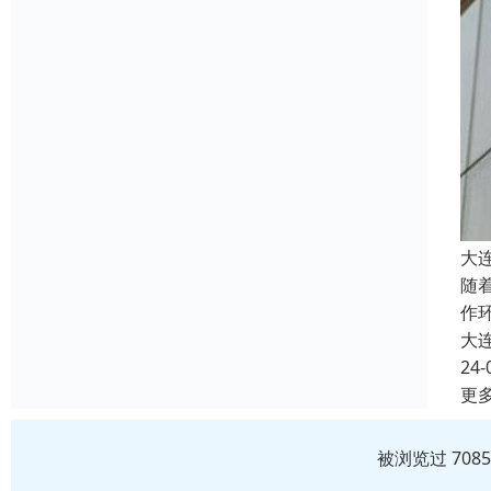
大
随
作
大
24-
更
被浏览过 708