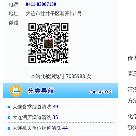
电话：
0411-83087130
地址：
大连市甘井子区新开街1号
微信：
价
高
本站共被浏览过 7085988 次
清
方
大连食堂烟道清洗
39
化
大连酒店烟道清洗
35
够
大连机关单位烟道清洗
44