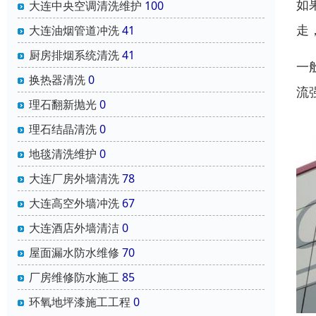
如
大连中央空调清洗维护
100
走
大连油烟管道冲洗
41
厨房排烟系统清洗
41
一
换热器清洗
0
流
理石翻新抛光
0
理石结晶清洗
0
地毯清洗维护
0
大连厂房外墙清洗
78
大连高空外墙冲洗
67
大连酒店外墙清洁
0
屋面漏水防水维修
70
厂房维修防水施工
85
环氧地坪漆施工工程
0