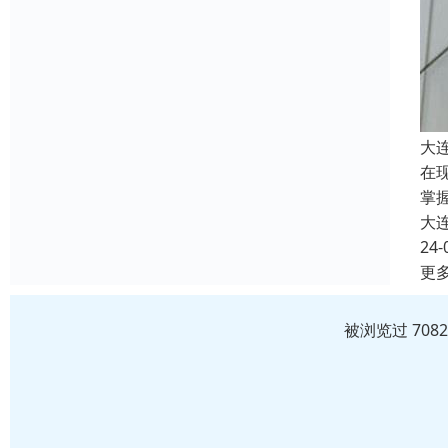
大
在
掌
大
24-
更
被浏览过 708