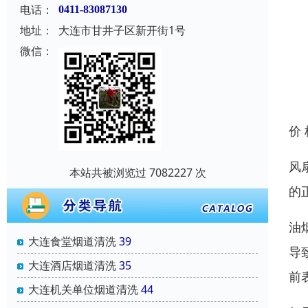
电话：
0411-83087130
地址：
大连市甘井子区新开街1号
微信：
价
风
本站共被浏览过 7082227 次
的
油
大连食堂烟道清洗
39
导
大连酒店烟道清洗
35
前
大连机关单位烟道清洗
44