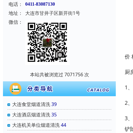
电话：
0411-83087130
地址：
大连市甘井子区新开街1号
微信：
价
厨
本站共被浏览过 7071756 次
1
2
大连食堂烟道清洗
39
大连酒店烟道清洗
35
3
大连机关单位烟道清洗
44
铲