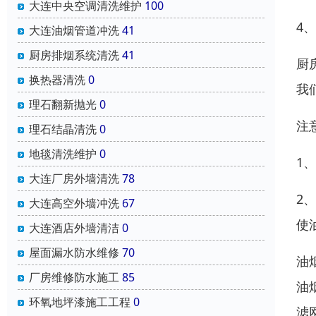
大连中央空调清洗维护
100
4
大连油烟管道冲洗
41
厨房排烟系统清洗
41
厨
换热器清洗
0
我
理石翻新抛光
0
注
理石结晶清洗
0
地毯清洗维护
0
1
大连厂房外墙清洗
78
2
大连高空外墙冲洗
67
使
大连酒店外墙清洁
0
屋面漏水防水维修
70
油
厂房维修防水施工
85
油
环氧地坪漆施工工程
0
滤