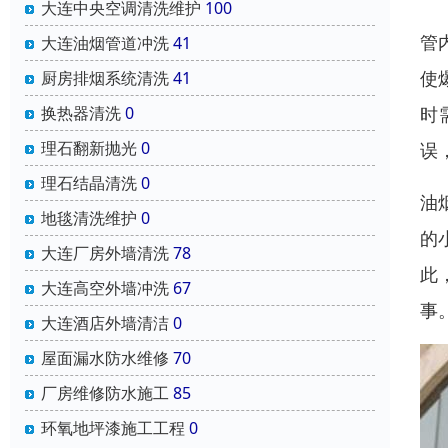
大连中央空调清洗维护
100
管
大连油烟管道冲洗
41
使
厨房排烟系统清洗
41
时
换热器清洗
0
理石翻新抛光
0
误
理石结晶清洗
0
油
地毯清洗维护
0
的
大连厂房外墙清洗
78
此
大连高空外墙冲洗
67
事
大连酒店外墙清洁
0
屋面漏水防水维修
70
厂房维修防水施工
85
环氧地坪漆施工工程
0