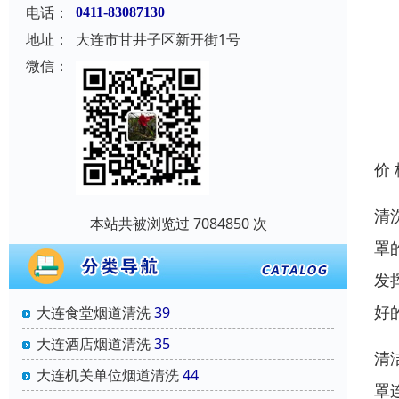
电话：
0411-83087130
地址：
大连市甘井子区新开街1号
微信：
价
清
本站共被浏览过 7084850 次
罩
发
好
大连食堂烟道清洗
39
大连酒店烟道清洗
35
清
大连机关单位烟道清洗
44
罩