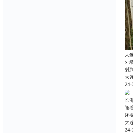
大
外
射
大
24-
长
随
还
大
24-