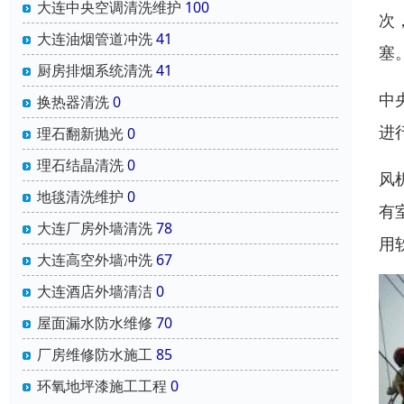
大连中央空调清洗维护
100
次
大连油烟管道冲洗
41
塞
厨房排烟系统清洗
41
中
换热器清洗
0
进
理石翻新抛光
0
理石结晶清洗
0
风
地毯清洗维护
0
有
大连厂房外墙清洗
78
用
大连高空外墙冲洗
67
大连酒店外墙清洁
0
屋面漏水防水维修
70
厂房维修防水施工
85
环氧地坪漆施工工程
0