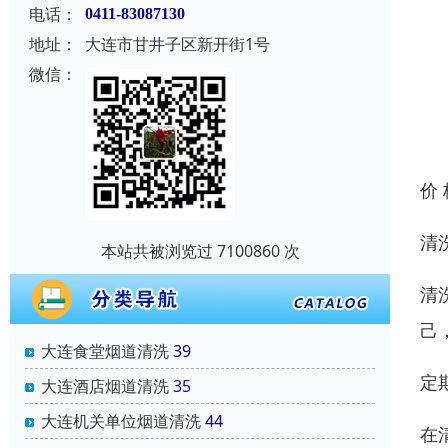
电话：
0411-83087130
地址：
大连市甘井子区新开街1号
微信：
价
清
本站共被浏览过 7100860 次
清
己
大连食堂烟道清洗
39
定
大连酒店烟道清洗
35
大连机关单位烟道清洗
44
在