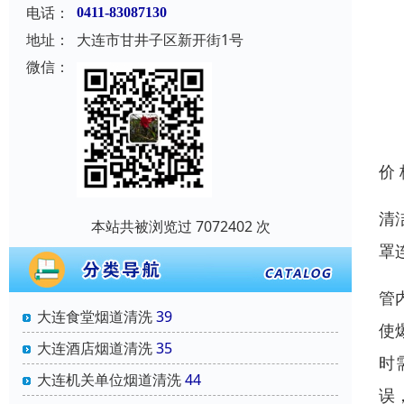
电话：
0411-83087130
地址：
大连市甘井子区新开街1号
微信：
价
清
本站共被浏览过 7072402 次
罩
管
大连食堂烟道清洗
39
使
大连酒店烟道清洗
35
时
大连机关单位烟道清洗
44
误