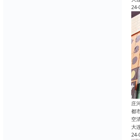
24-
庄
都
空
大
24-