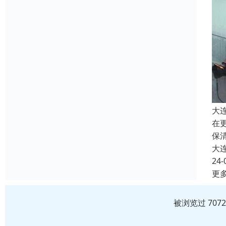
大
在
保
大
24-
更
被浏览过 707