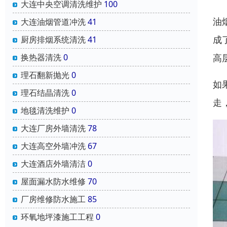
大连中央空调清洗维护
100
油
大连油烟管道冲洗
41
成
厨房排烟系统清洗
41
高
换热器清洗
0
理石翻新抛光
0
如
理石结晶清洗
0
走
地毯清洗维护
0
大连厂房外墙清洗
78
大连高空外墙冲洗
67
大连酒店外墙清洁
0
屋面漏水防水维修
70
厂房维修防水施工
85
环氧地坪漆施工工程
0