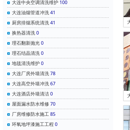
大连中央空调清洗维护
100
大连油烟管道冲洗
41
厨房排烟系统清洗
41
换热器清洗
0
理石翻新抛光
0
理石结晶清洗
0
地毯清洗维护
0
大连厂房外墙清洗
78
大连高空外墙冲洗
67
大连酒店外墙清洁
0
屋面漏水防水维修
70
厂房维修防水施工
85
环氧地坪漆施工工程
0